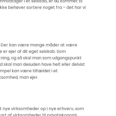
nmodtager i et selskab, er du kommet til
ikke behøver sortere noget fra – det har vi
rk. Der kan være mange måder at være
er ejer af dit eget selskab. Som
etning, og så skal man som udgangspunkt
 skal man desuden have helt eller delvist
mpel kan være tilfældet i et
rksomhed, man ejer.
tet nye virksomheder op i nye erhverv, som
art af virksomheder til privatøkonomi,