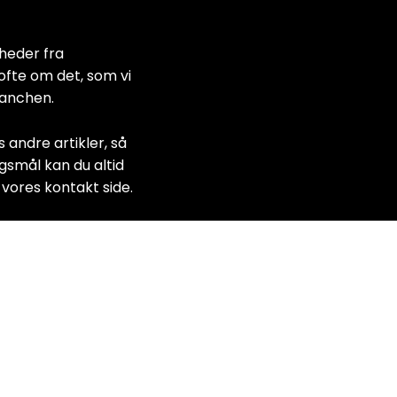
heder fra
ofte om det, som vi
ranchen.
s andre artikler, så
rgsmål kan du altid
e vores
kontakt side
.