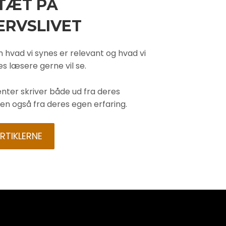
 TÆT PÅ
ERVSLIVET
m hvad vi synes er relevant og hvad vi
s læsere gerne vil se.
enter skriver både ud fra deres
en også fra deres egen erfaring.
ARTIKLERNE