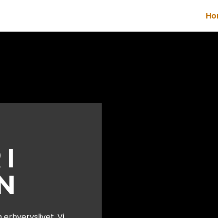
Ho
I
N
erhvervslivet. Vi