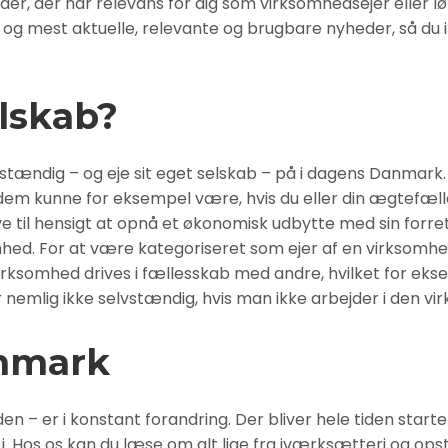
r, der har relevans for dig som virksomhedsejer eller lø
t og mest aktuelle, relevante og brugbare nyheder, så du 
elskab?
vstændig – og eje sit eget selskab – på i dagens Danma
em kunne for eksempel være, hvis du eller din ægtefælle 
 til hensigt at opnå et økonomisk udbytte med sin forr
hed. For at være kategoriseret som ejer af en virksomhed
rksomhed drives i fællesskab med andre, hvilket for ekse
 nemlig ikke selvstændig, hvis man ikke arbejder i den vi
anmark
den – er i konstant forandring. Der bliver hele tiden star
 Hos os kan du læse om alt lige fra iværksætteri og opst