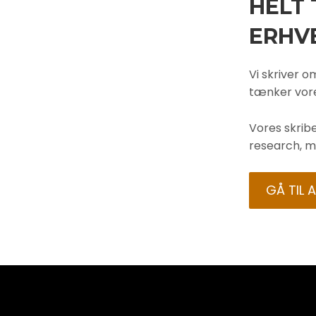
HELT
ERHV
Vi skriver o
tænker vore
Vores skrib
research, m
GÅ TIL 