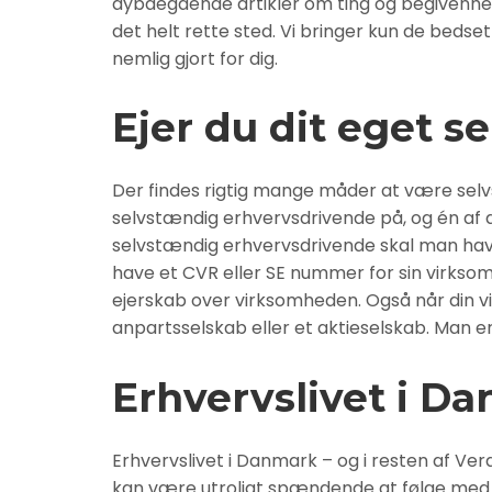
dybdegående artikler om ting og begivenhede
det helt rette sted. Vi bringer kun de bedse
nemlig gjort for dig.
Ejer du dit eget s
Der findes rigtig mange måder at være sel
selvstændig erhvervsdrivende på, og én af d
selvstændig erhvervsdrivende skal man have
have et CVR eller SE nummer for sin virksom
ejerskab over virksomheden. Også når din vi
anpartsselskab eller et aktieselskab. Man er
Erhvervslivet i D
Erhvervslivet i Danmark – og i resten af Ver
kan være utroligt spændende at følge med i.